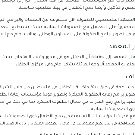
لشراكات مع المؤسسات العاملة في هذا المجال أدى إلى توسيع الب
ص والتأهيل وأيضا دمج الأطفال في بيئة تعليمية مناسبة.‏
معهد الفلسطيني للطفولة الآن مجموعة من الأقسام والبرامج التي تر
حصوراً على التعامل مع الصعوبات النمائية بحيث ‏يستطيع الم
 في تطوير برامج الطفولة ‏على المستوى الوطني، وبالانسجام مع الاس
المعهد:‏
ار المعهد إلى حقيقة أن الطفل هو في محور وقلب الاهتمام، بحيث ي
يهتم به المعهد ألا وهو العائلة بشكل عام وفي ‏مركزها الطفل.
ف:‏
المساهمة في خلق بيئة حاضنة للأطفال في فلسطين من خلال الشراكة بت
تطوير برامج رعاية الطفولة المبكرة وتطوير جودة مؤسسات رعاية الطفول
تنفيذ برامج رفع القدرات في مجال الطفولة المبكرة بما في ذلك في م
وي الصعوبات النمائية.‏
رفع قدرات المؤسسات التعليمية في دمج الأطفال ذوي الصعوبات النمائ
المساهمة في بناء نظم معلوماتية في مجال الطفولة المبكرة وزيادة الرصيد البح