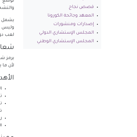
‏توسع ا
قصص نجاح
والتشخي
المعهد وجائحة الكورونا
يشمل ال
إصدارات ومنشورات
وليس م
المجلس الإستشاري الدولي
لعب دور
المجلس الإستشاري الوطني
شعار 
يرمز شع
لأن ما 
الأهدا
‏
‏
‏
ذ
‏
‏