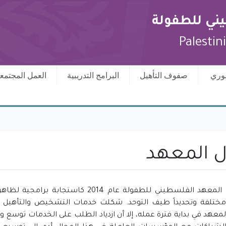
ني للطفولة
Palestin
ري ‏
صفوف التأهيل
البرامج التدريبية
العمل المجتمع
 المعهد
تأسس المعهد الفلسطيني للطفولة عام 014
 مختلفة وتحديداً طيف التوحد. شكلت خدمات التشخيص ‏والتأهيل
معهد في بداية فترة عمله، ‏إلا أن ازدياد الطلب على الخدمات توسع و