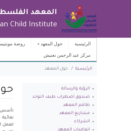
المعهد الفلسطي
ian Child Institute
الرئيسية
حول المعهد
روضة مونتيسو
مركز عبد الرحمن نعنيش
You are here
الرئيسية
حول المعهد
حول
الرؤية والرسالة
صندوق اضطراب طيف التوحد
طاقم المعهد
مشاريع المعهد
نمائية
الشركاء
لعمل ال
اتفاقيات المعهد